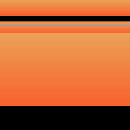
реальные деньги.